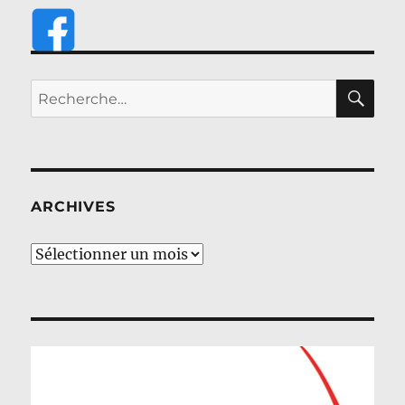
RE
Recherche
pour :
ARCHIVES
Archives