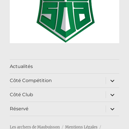
Actualités
ouvrir
Côté Compétition
le
sous-
menu
ouvrir
Côté Club
le
sous-
menu
ouvrir
Réservé
le
sous-
menu
Les archers de Maubuisson
Mentions Légales