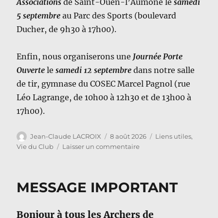
Associations
de Saint-Ouen-l’Aumône le
samedi
5 septembre
au Parc des Sports (boulevard
Ducher, de 9h30 à 17h00).
Enfin, nous organiserons une
Journée Porte
Ouverte
le
samedi 12 septembre
dans notre salle
de tir, gymnase du COSEC Marcel Pagnol (rue
Léo Lagrange, de 10h00 à 12h30 et de 13h00 à
17h00).
Auteur
Publié
Catégories
Jean-Claude LACROIX
8 août 2026
Liens utiles
,
le
sur
Vie du Club
Laisser un commentaire
La
reprise
approche
MESSAGE IMPORTANT
!
Bonjour à tous les Archers de