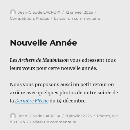
Auteur
Publié
Catégories
Jean-Claude LACROIX
12 janvier 2026
le
sur
Compétition
,
Photos
Laisser un commentaire
Concours
salle
Saint-
Nouvelle Année
Ouen-
l’Aumône
des
Les Archers de Maubuisson
vous adressent tous
10
et
leurs vœux pour cette nouvelle année.
11
janvier
Nous vous proposons aussi un petit retour en
2026
arrière avec quelques photos de notre soirée de
la
Dernière Flèche
du 19 décembre.
Auteur
Publié
Catégories
Jean-Claude LACROIX
8 janvier 2026
Photos
,
Vie
le
sur
du Club
Laisser un commentaire
Nouvelle