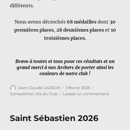
différents.
Nous avons décrochés
68 médailles
dont
30
premières places
,
28 deuxièmes places
et
10
troisièmes places.
Bravo à toutes et tous pour ces résultats et un
grand merci à nos Archers de porter ainsi les
couleurs de notre club !
Auteur
Publié
Catégories
Jean-Claude LACROIX
3 février 2026
le
sur
Compétition
,
Vie du Club
Laisser un commentaire
Retour
sur
la
Saint Sébastien 2026
saison
en
salle