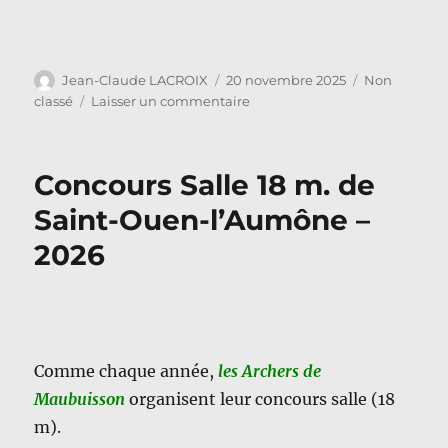
Auteur
Publié
Catégories
Jean-Claude LACROIX
20 novembre 2025
Non
le
sur
classé
Laisser un commentaire
Notre
soirée
3D
Concours Salle 18 m. de
en
photos
Saint-Ouen-l’Aumône –
2026
Comme chaque année,
les Archers de
Maubuisson
organisent leur concours salle (18
m).