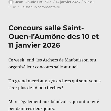
Auteur
Publié
Catégories
Jean-Claude LACROIX
14 janvier 2026
Vie du
le
sur
Club
Laisser un commentaire
Saint
Sébastien
2026
Concours salle Saint-
Ouen-l’Aumône des 10 et
11 janvier 2026
Ce week-end, les Archers de Maubuisson ont
organisé leur concours salle annuel.
Un grand merci aux 270 archers qui sont venus
tirer plus de 16 000 flèches !
Merci également aux bénévoles qui ont œuvré
pendant ces deux jours.