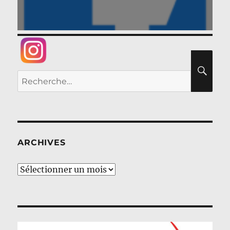
RE
Recherche
pour :
ARCHIVES
Archives