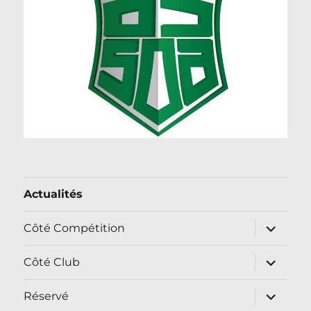
Actualités
ouvrir
Côté Compétition
le
sous-
menu
ouvrir
Côté Club
le
sous-
menu
ouvrir
Réservé
le