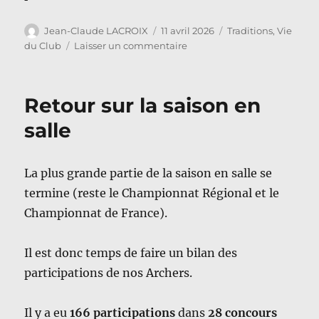
Auteur
Publié
Catégories
Jean-Claude LACROIX
11 avril 2026
Traditions
,
Vie
le
sur
du Club
Laisser un commentaire
Bouquet
Provincial
2026
Retour sur la saison en
salle
La plus grande partie de la saison en salle se
termine (reste le Championnat Régional et le
Championnat de France).
Il est donc temps de faire un bilan des
participations de nos Archers.
Il y a eu
166 participations
dans
28 concours