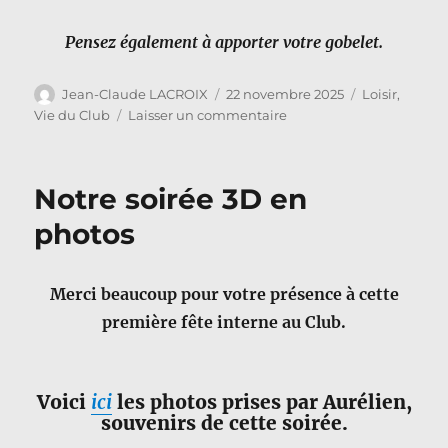
Pensez également à apporter votre gobelet.
Auteur
Publié
Catégories
Jean-Claude LACROIX
22 novembre 2025
Loisir
,
le
sur
Vie du Club
Laisser un commentaire
Dernière
Flèche
de
Notre soirée 3D en
l’année
photos
Merci beaucoup pour votre présence à cette
première fête interne au Club.
Voici
ici
les photos prises par Aurélien,
souvenirs de cette soirée.