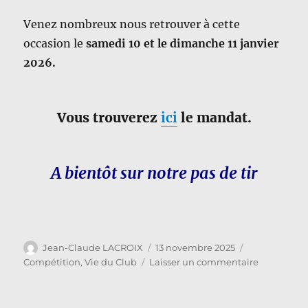
Venez nombreux nous retrouver à cette
occasion le
samedi 10 et le dimanche 11 janvier
2026.
Vous trouverez
ici
le mandat.
A bientôt sur notre pas de tir
Auteur
Publié
Catégories
Jean-Claude LACROIX
13 novembre 2025
le
sur
Compétition
,
Vie du Club
Laisser un commentaire
Concours
Salle
18