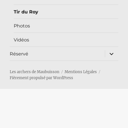
Tir du Roy
Photos
Vidéos
ouvrir
Réservé
le
sous-
menu
Les archers de Maubuisson
Mentions Légales
Fièrement propulsé par WordPress