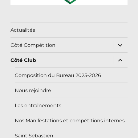
Actualités
ouvrir
Côté Compétition
le
sous-
menu
ouvrir
Côté Club
le
sous-
menu
Composition du Bureau 2025-2026
Nous rejoindre
Les entraînements
Nos Manifestations et compétitions internes
Saint Sébastien