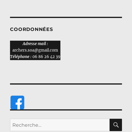
COORDONNÉES
Adresse mail :
archers.soa@gmail.com
Téléphone :
06 86 26 42 39
RE
Recherche
pour :