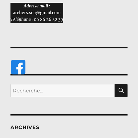
Adresse mail :
archers.soa@gmail.com
Téléphone :
06 86 26 42 39
RE
Recherche
pour :
ARCHIVES