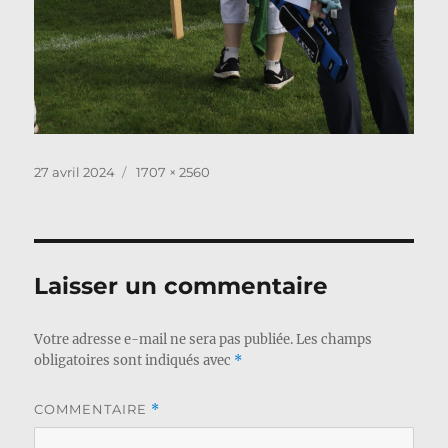
Publié
Taille
27 avril 2024
1707 × 2560
le
réelle
Laisser un commentaire
Votre adresse e-mail ne sera pas publiée.
Les champs
obligatoires sont indiqués avec
*
COMMENTAIRE
*