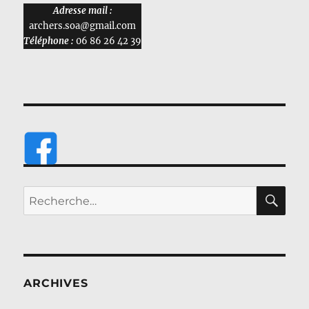
Adresse mail :
archers.soa@gmail.com
Téléphone :
06 86 26 42 39
RE
Recherche
pour :
ARCHIVES