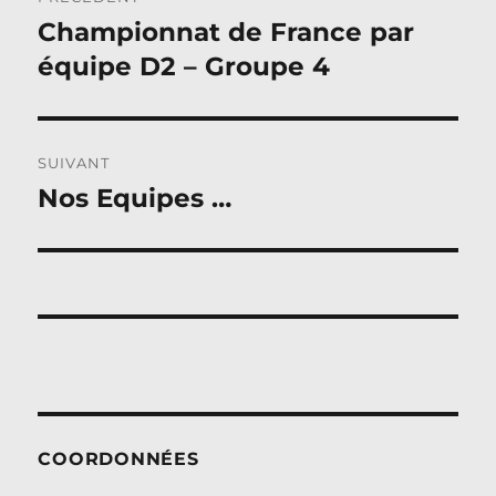
de
Championnat de France par
Publication
précédente :
équipe D2 – Groupe 4
l’article
SUIVANT
Nos Equipes …
Publication
suivante :
COORDONNÉES