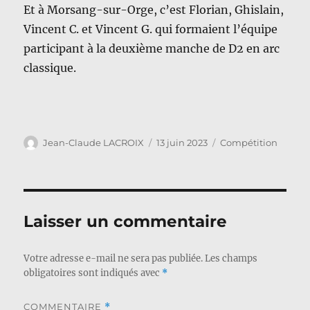
Et à Morsang-sur-Orge, c’est Florian, Ghislain,
Vincent C. et Vincent G. qui formaient l’équipe
participant à la deuxième manche de D2 en arc
classique.
Auteur
Publié
Catégories
Jean-Claude LACROIX
13 juin 2023
Compétition
le
Laisser un commentaire
Votre adresse e-mail ne sera pas publiée.
Les champs
obligatoires sont indiqués avec
*
COMMENTAIRE
*