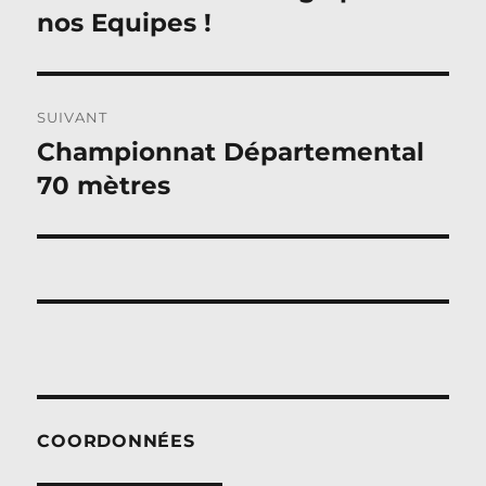
précédente :
nos Equipes !
l’article
SUIVANT
Championnat Départemental
Publication
suivante :
70 mètres
COORDONNÉES