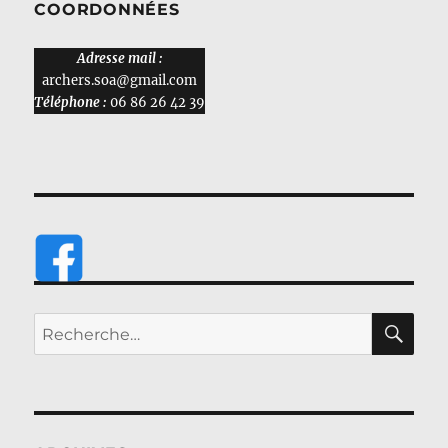
COORDONNÉES
Adresse mail :
archers.soa@gmail.com
Téléphone :
06 86 26 42 39
RE
Recherche
pour :